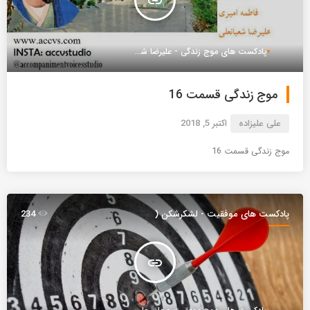
insert_link
پادکست های موج زندگی - علیرضا شعبانعلی
موج زندگی قسمت 16
علی علیزاده
اکتبر 5, 2018
موج زندگی قسمت 16
پادکست های موفقیت - لشکرشکن (
234
موج )
insert_link