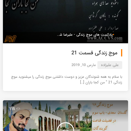
پادکست های موج زندگی - علیرضا شعبانعلی
موج زندگی قسمت 21
علی علیزاده
مارس 10, 2019
با سلام به همه شنوندگان عزیز و دوست داشتنی موج زندگی را میشنوید موج
زندگی 21 ” من کجا باران […]
115