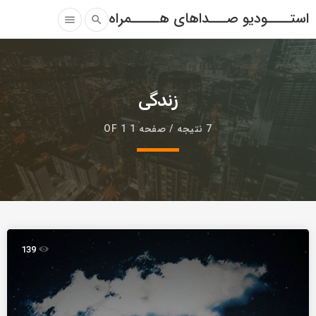
استــــودیو صـــداهای هـــــمراه
menu
search
زندگی
7 نتیجه / صفحه 1 OF 1
139