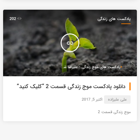
پادکست های زندگی
202
insert_link
پادکست های موج زندگی - علیرضا شعبانعلی
دانلود پادکست موج زندگی قسمت 2 “کلیک کنید”
علی علیزاده
اکتبر 5, 2017
موج زندگی قسمت 2