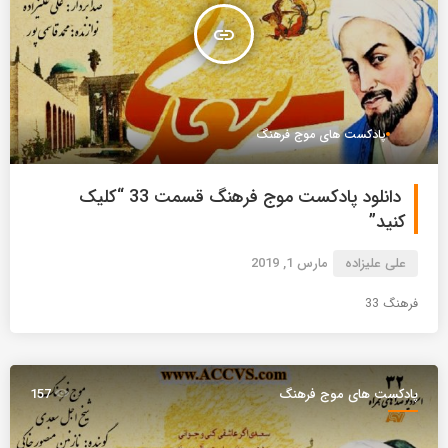
insert_link
پادکست های موج فرهنگ
دانلود پادکست موج فرهنگ قسمت 33 “کلیک
کنید”
علی علیزاده
مارس 1, 2019
فرهنگ 33
پادکست های موج فرهنگ
157