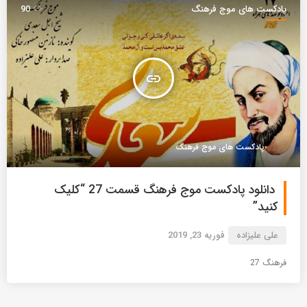
پادکست های موج فرهنگ
90
insert_link
پادکست های موج فرهنگ
دانلود پادکست موج فرهنگ قسمت 27 “کلیک
کنید”
علی علیزاده
فوریه 23, 2019
فرهنگ 27