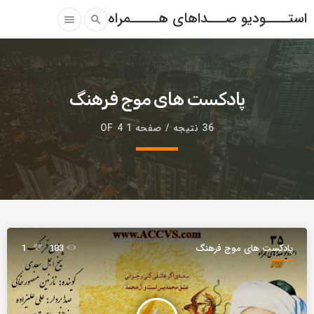
استــــودیو صـــداهای هـــــمراه
menu
search
پادکست های موج فرهنگ
36 نتیجه / صفحه 1 OF 4
پادکست های موج فرهنگ
183
1