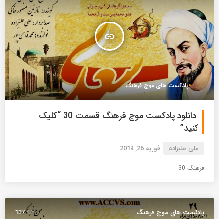
insert_link
پادکست های موج فرهنگ
دانلود پادکست موج فرهنگ قسمت 30 “کلیک
کنید”
علی علیزاده
فوریه 26, 2019
فرهنگ 30
پادکست های موج فرهنگ
137