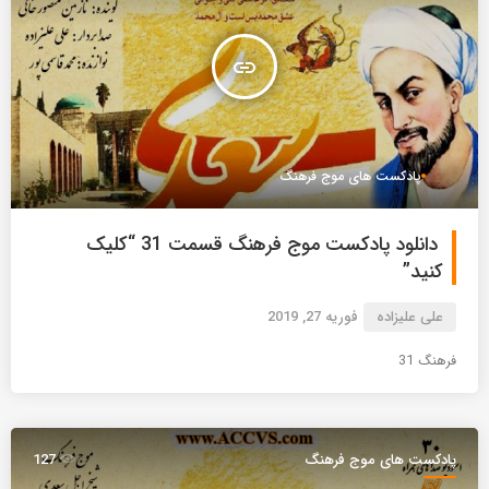
insert_link
پادکست های موج فرهنگ
دانلود پادکست موج فرهنگ قسمت 31 “کلیک
کنید”
علی علیزاده
فوریه 27, 2019
فرهنگ 31
پادکست های موج فرهنگ
127