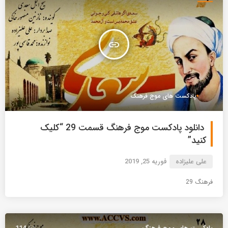
insert_link
پادکست های موج فرهنگ
دانلود پادکست موج فرهنگ قسمت 29 “کلیک
کنید”
علی علیزاده
فوریه 25, 2019
فرهنگ 29