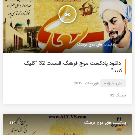
insert_link
پادکست های موج فرهنگ
دانلود پادکست موج فرهنگ قسمت 32 “کلیک
کنید”
علی علیزاده
فوریه 28, 2019
فرهنگ 32
پادکست های موج فرهنگ
119