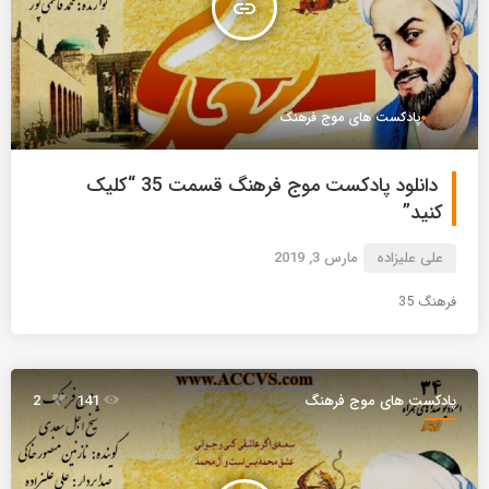
insert_link
پادکست های موج فرهنگ
دانلود پادکست موج فرهنگ قسمت 35 “کلیک
کنید”
علی علیزاده
مارس 3, 2019
فرهنگ 35
پادکست های موج فرهنگ
141
2