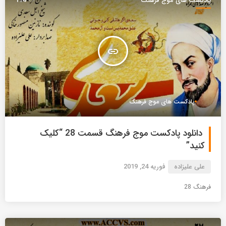
پادکست های موج فرهنگ
114
insert_link
پادکست های موج فرهنگ
دانلود پادکست موج فرهنگ قسمت 28 “کلیک
کنید”
علی علیزاده
فوریه 24, 2019
فرهنگ 28