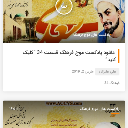
insert_link
پادکست های موج فرهنگ
دانلود پادکست موج فرهنگ قسمت 34 “کلیک
کنید”
علی علیزاده
مارس 2, 2019
فرهنگ 34
پادکست های موج فرهنگ
154