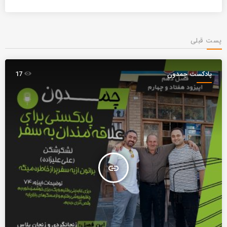
پست قبلی
پادکست چمدون
17
insert_link