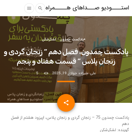
استــــودیو صـــداهای هـــــمراه
menu
search
پادکست چمدون - لشکرشکن
پادکست چمدون، فصل دهم ” زنجان گردی و
زنجان پلاس ” قسمت هفتاد و پنجم
علی علیزاده
جولای 19, 2025
5
email
share
پادکست چمدون 75 – زنجان گردی و زنجان پلاس، اپیزود هشتم از فصل
دهم
گوینده: لشکرشکن