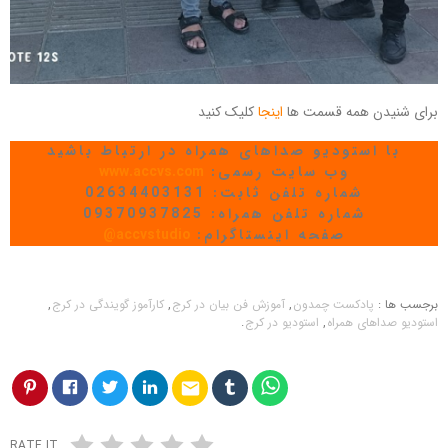
برای شنیدن همه قسمت ها
اینجا
کلیک کنید
با استودیو صداهای همراه در ارتباط باشید
وب سایت رسمی:
www.accvs.com
شماره تلفن ثابت: 02634403131
شماره تلفن همراه: 09370937825
صفحه اینستاگرام:
accvstudio@
برجسب ها :
پادکست چمدون
,
آموزش فن بیان در کرج
,
کارآموز گویندگی در کرج
,
استودیو صداهای همراه
,
استودیو در کرج
.
email
RATE IT