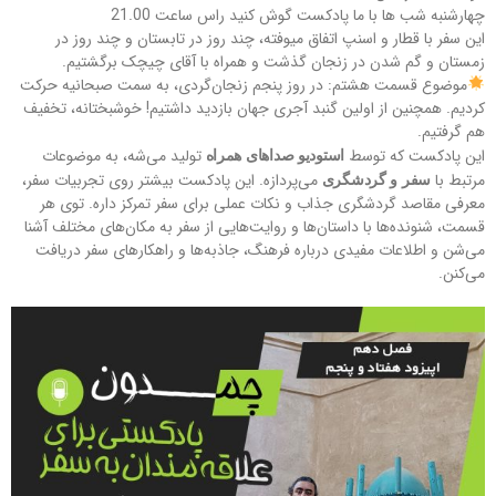
چهارشنبه شب ها با ما پادکست گوش کنید راس ساعت 21.00
این سفر با قطار و اسنپ اتفاق میوفته، چند روز در تابستان و چند روز در
زمستان و گم شدن در زنجان گذشت و همراه با آقای چیچک برگشتیم.
موضوع قسمت هشتم: در روز پنجم زنجان‌گردی، به سمت صبحانیه حرکت
کردیم. همچنین از اولین گنبد آجری جهان بازدید داشتیم! خوشبختانه، تخفیف
هم گرفتیم.
این پادکست که توسط
تولید می‌شه، به موضوعات
استودیو صداهای همراه
مرتبط با
می‌پردازه. این پادکست بیشتر روی تجربیات سفر،
سفر و گردشگری
معرفی مقاصد گردشگری جذاب و نکات عملی برای سفر تمرکز داره. توی هر
قسمت، شنونده‌ها با داستان‌ها و روایت‌هایی از سفر به مکان‌های مختلف آشنا
می‌شن و اطلاعات مفیدی درباره فرهنگ، جاذبه‌ها و راهکارهای سفر دریافت
می‌کنن.