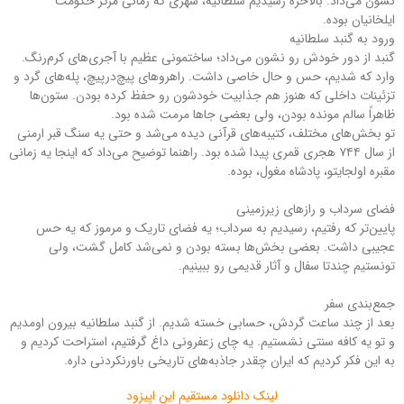
نشون می‌داد. بالاخره رسیدیم سلطانیه، شهری که زمانی مرکز حکومت
ایلخانیان بوده.
ورود به گنبد سلطانیه
گنبد از دور خودش رو نشون می‌داد؛ ساختمونی عظیم با آجری‌های کرم‌رنگ.
وارد که شدیم، حس و حال خاصی داشت. راهروهای پیچ‌درپیچ، پله‌های گرد و
تزئینات داخلی که هنوز هم جذابیت خودشون رو حفظ کرده بودن. ستون‌ها
ظاهراً سالم مونده بودن، ولی بعضی جاها مرمت شده بود.
تو بخش‌های مختلف، کتیبه‌های قرآنی دیده می‌شد و حتی یه سنگ قبر ارمنی
از سال ۷۴۴ هجری قمری پیدا شده بود. راهنما توضیح می‌داد که اینجا یه زمانی
مقبره اولجایتو، پادشاه مغول، بوده.
فضای سرداب و رازهای زیرزمینی
پایین‌تر که رفتیم، رسیدیم به سرداب؛ یه فضای تاریک و مرموز که یه حس
عجیبی داشت. بعضی بخش‌ها بسته بودن و نمی‌شد کامل گشت، ولی
تونستیم چندتا سفال و آثار قدیمی رو ببینیم.
جمع‌بندی سفر
بعد از چند ساعت گردش، حسابی خسته شدیم. از گنبد سلطانیه بیرون اومدیم
و تو یه کافه سنتی نشستیم. یه چای زعفرونی داغ گرفتیم، استراحت کردیم و
به این فکر کردیم که ایران چقدر جاذبه‌های تاریخی باورنکردنی داره.
لینک دانلود مستقیم این اپیزود