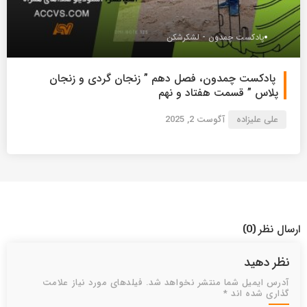
پادکست چمدون - لشکرشکن
پادکست چمدون، فصل دهم ” زنجان گردی و زنجان
پلاس ” قسمت هفتاد و نهم
علی علیزاده
آگوست 2, 2025
ارسال نظر
(0)
نظر دهید
آدرس ایمیل شما منتشر نخواهد شد. فیلدهای مورد نیاز علامت
گذاری شده اند *