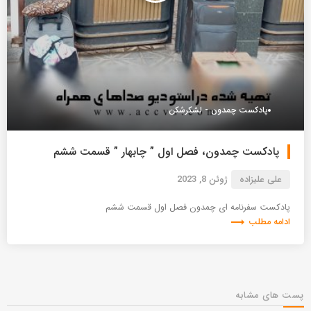
پادکست چمدون - لشکرشکن
پادکست چمدون، فصل اول ” چابهار ” قسمت ششم
علی علیزاده
ژوئن 8, 2023
پادکست سفرنامه ای چمدون فصل اول قسمت ششم
trending_flat
ادامه مطلب
پست های مشابه