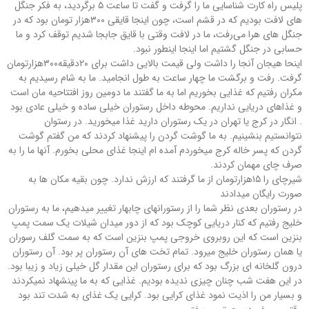
پلیس راه کارت شناسایی ما را گرفت و گفت تا ساعت ۵ برگردید، به فکر جنگل
های لافت بودیم که در قشم است، چون اینجا قایقی ۳۰۰هزار تومان بود که در
جنگل های هرا می‌رفت، ما در لافت وقتی با قایق جابجا شدیم توقف کرد و ما
حسابی در جنگل گشتیم اما اینجا اینطور نبود.
اینحا هیجان آنجا را داشت ولی قیمت بالایی داشت برای ۲۰دقیقه۳۰۰هزارتومان
گرفت. رفت و برگشت ما چهار ساعت به طول انجامید. ما به شام رسیدیم به
مکران رفتیم که غذایی بخوریم اما به ما گفتند ما دومین روز افتتاحیه مان است
و غذاهای دریایی نداریم. محوطه داخل رستوران خیلی ساده و خیلی عادی بود
. انگار در کرج یا تهران در یک رستوران دارید غذا میخورید. در رستوان
نتوانستیم بنشینیم. به ما گوشت گردن را پیشنهاد کردند که من گفتم گوشت
گردن که پسر خاله کرج میخوردم آمده ام اینجا غذای محلی بخورم. آنها ما را به
صرف چای مهمان کردند.
شیرچای را ۱۵هزارتومان از ما گرفتند که ارزش ندارد. چون بقیه مکان ها به
صورت رایگان میدادند
در رستوران بعدی نظر شما را از رستورانهای چابهار تغییر میدهیم، ما به رستوران
خلیج رفتیم که کنار دریایی کوچک بود که از دور میدان شیلات یک سمت پمپ
بنزین است که این روبروی خروجی پمپ بنزین است که به سمت گلف رسوران
یا همان رستوران خلیج میرود. تمام تخت های آن رستوران پر بود. آن رستوران
درون گلخانه ای بزرگ بود که برای رستوران این مقدار گل خیلی زیاد و زیبا بود.
در این هفت شب چنان چیزی ندیده بودیم. غذایی که به ما پینشهاد نمیکردند
و بسیار من را اذیت نمود غذای کرایی بود. کرایی یک غذای به شدت تند بود