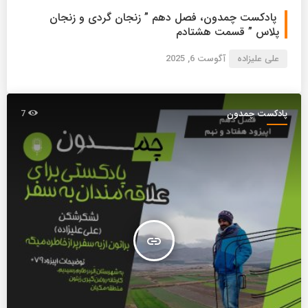
پادکست چمدون، فصل دهم ” زنجان گردی و زنجان
پلاس ” قسمت هشتادم
علی علیزاده
آگوست 6, 2025
پادکست چمدون
7
insert_link