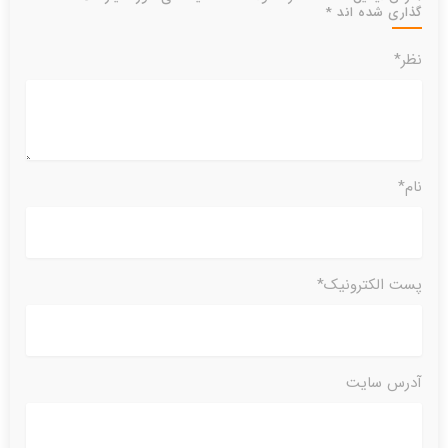
گذاری شده اند *
نظر*
نام*
پست الکترونیک*
آدرس سایت