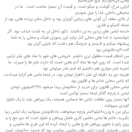
وقتی می‌خوردیم عرق میریختیم
کرایی مرغ، گوشت و میگو است. و قیمت آن بسیار مناسب است . ما در
محیطی داخلی غذا را میل نمودیم
از بالای سقف آن گونی های زیبایی آویزان بود و داخل سالن پرنده هایی بود از
جمله کاسکو و قناری.
خدمه لباس های زردی به تن داشتند. دکور داخل ان به شدت جذاب بود. اگر
نتوانستید با غذا های محلی کنار بیاید این رسوران شیک و محلی را به شما
پیشنهاد میکنم و لابستر و خرچنگ هم داشت که خیلی گران بود
که۴۰۰و۵۰۰تومان بود
من انتظار قیمت معقول تری داشتم. خروجی های شهر با نماد های شتر تزئین
شده است. که روی کوه ها نماد آدم هایی است که دارند شتر ها را میبرند. ما
تجربه شتر سواری هم داشتیم که اسم شتر سیاوش بود .
هزینه دور یه دقیقه ای شتر ۲۰هزار تومان بود، در اینجا لباس هم کرایه میدادند،
که لباس محلی خانم ها و اقایون بود
لباس محلی اقایون برای خرید از ۵۰۰تومان پیدا میشود تا۳/۴میلیون تومان.
لباس با پارچه گلکار اینجا بسیار لوکس است
آنها بسیار روی نظافت لباس ها حساس هستند، یک پیراهن بلند با یک شلوار
کوردی میپوشند
برای من با وزن۸۰کیلو۴متر پارچه میخواهد، با۵۰۰تومان میتوانید یک لباس زیبا
بگیرید، خانم ها لباس ماشین کاری شامل پیراهن و شلوار است که دور مچ پا و
روی زانو یا جلوی پیراهن طرح هایی را ایجاد کرده که این طرح ها ماشینی و
دستی هستند، قیمت لباس های ماشینی مناسب بود که حدود ۸۰۰تومان است