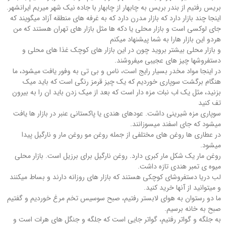
بریس رفتیم از بندر بریس به چابهار از چابهار با جاده نیک شهر میریم ایرانشهر.
اینجا چند بازار دارد که بازار مدرن دارد که به غرفه های منطقه آزاد میگویند که
جای لوکسی است و بازار محلی یا دکه ها مثل بازار های تهران هستند که من
هردو این بازار هارا به شما پیشنهاد میکنم
و بازار محلی بیشتر بروید چون در این بازار های کوچک غذا های محلی و
دستفروشها چیز های عجیبی میفروشند.
در اینجا مواد مخدر بسیار رایج است، ناس و بی تی به وفور یافت میشود، ما
هنگام برگشت سوپاری خوردیم که یک چیز قرمز رنگی است که باید میک
بزنید، مثل یک اب نبات مزه دار است که بعد از میک زدن باید ان را به بیرون
تف کنید
سوپاری مزه شیرینی داشت. عودهای هندی یا پاکستانی عنبر در بازار ها یافت
میشود که جای اسفند میسوزانند.
در عطاری ها روغن های مختلفی از جمله روغن مو روغن مار و نارگیل پیدا
میشود.
روغن مار یک شکل مار کبری دارد. روغن نارگیل برای برزیل است. بازار محلی
میوه ی تمبر هندی تازه داشت.
لب دریا دستفروشای کوچکی هستند که بازار های روزانه دارند و بساط میکنند
و میتوانید از آنها خرید کنید.
ما دو رستوان به هوای لابستر رفتیم، صبح سوسیس تخم مرغ خوردیم و گفتیم
صبح به خانه برسیم.
به جلگه و گواتر رفتیم، گواتر جایی است که جلگه و جنگل های هرات است و