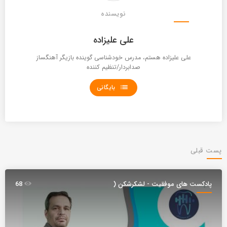
نویسنده
علی علیزاده
علی علیزاده هستم، مدرس خودشناسی گوینده بازیگر آهنگساز
صدابردار/تنظیم کننده
list
بایگانی
پست قبلی
پادکست های موفقیت - لشکرشکن (
68
موج )