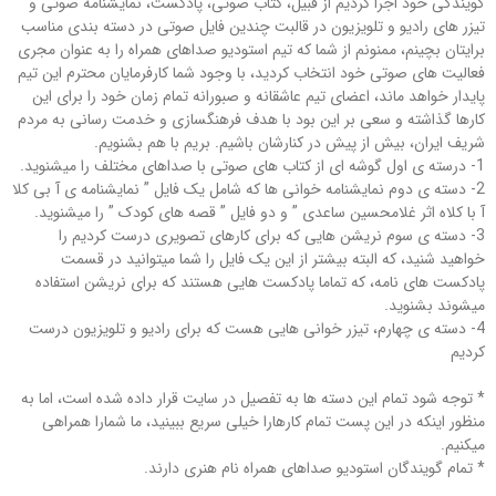
گویندگی خود اجرا کردیم از قبیل، کتاب صوتی، پادکست، نمایشنامه صوتی و
تیزر های رادیو و تلویزیون در قالبت چندین فایل صوتی در دسته بندی مناسب
برایتان بچینم، ممنونم از شما که تیم استودیو صداهای همراه را به عنوان مجری
فعالیت های صوتی خود انتخاب کردید، با وجود شما کارفرمایان محترم این تیم
پایدار خواهد ماند، اعضای تیم عاشقانه و صبورانه تمام زمان خود را برای این
کارها گذاشته و سعی بر این بود با هدف فرهنگسازی و خدمت رسانی به مردم
شریف ایران، بیش از پیش در کنارشان باشیم. بریم با هم بشنویم.
1- درسته ی اول گوشه ای از کتاب های صوتی با صداهای مختلف را میشنوید.
2- دسته ی دوم نمایشنامه خوانی ها که شامل یک فایل ” نمایشنامه ی آ بی کلا
آ با کلاه اثر غلامحسین ساعدی ” و دو فایل ” قصه های کودک ” را میشنوید.
3- دسته ی سوم نریشن هایی که برای کارهای تصویری درست کردیم را
خواهید شنید، که البته بیشتر از این یک فایل را شما میتوانید در قسمت
پادکست های نامه، که تماما پادکست هایی هستند که برای نریشن استفاده
میشوند بشنوید.
4- دسته ی چهارم، تیزر خوانی هایی هست که برای رادیو و تلویزیون درست
کردیم
* توجه شود تمام این دسته ها به تفصیل در سایت قرار داده شده است، اما به
منظور اینکه در این پست تمام کارهارا خیلی سریع ببینید، ما شمارا همراهی
میکنیم.
* تمام گویندگان استودیو صداهای همراه نام هنری دارند.