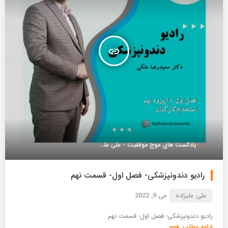
insert_link
پادکست های موج موفقیت - علی علیزاده
رادیو دندونپزشکی- فصل اول- قسمت نهم
علی علیزاده
می 9, 2022
رادیو دندونپزشکی- فصل اول- قسمت نهم
trending_flat
ادامه مطلب