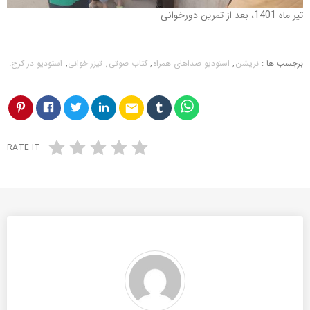
تیر ماه 1401، بعد از تمرین دورخوانی
برجسب ها :
نریشن
,
استودیو صداهای همراه
,
کتاب صوتی
,
تیزر خوانی
,
استودیو در کرج
.
email
RATE IT