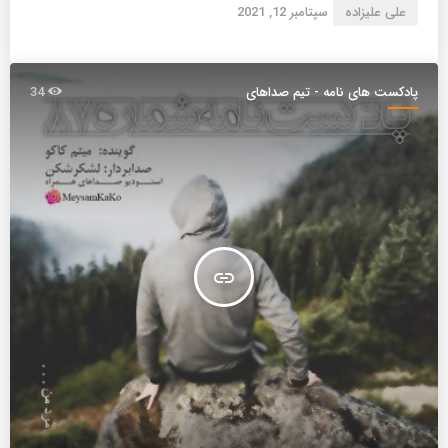
علی علیزاده
سپتامبر 12, 2021
پادکست های نامه - تیم صداهای
34
همراه
insert_link