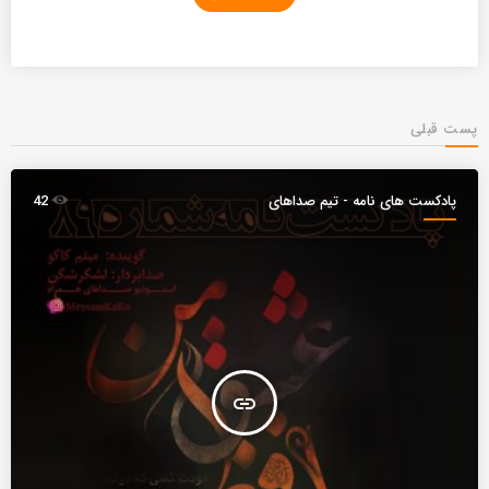
پست قبلی
پادکست های نامه - تیم صداهای
42
همراه
insert_link