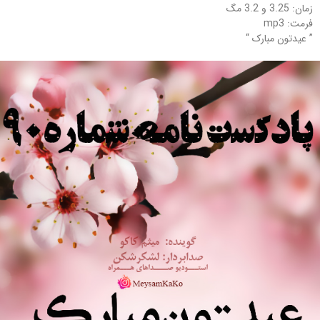
زمان: 3.25 و 3.2 مگ
فرمت: mp3
” عیدتون مبارک “