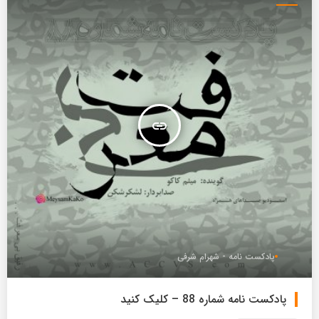
همراه
insert_link
پادکست نامه - شهرام شرفی
پادکست نامه شماره 88 – کلیک کنید