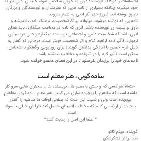
احساسات و عواطف نویسنده دران به خوبی منعکس شود، جنبه ی ادبی نیز به
خود میگیرد؛ چنانکه بسیاری از نامه هایی که هنرمندان و نویسندگان و بزرگان
تاریخ نوشته اند، امروز جزء آثار ادبی به شمار میروند.
نامه یی که نوشته میشود، میتواند بیانگرشخصیت، فرهنگ، ادب، اندیشه و
ذوق و سلیقه ی نویسنده باشد. اثری که نامه در مخاطب میگذارد، باید همان
اثری باشد که شخصیت علمی و اجتماعی نویسنده میگذارد وحتی دربسیاری
ازموارد، تأثیر نامه ازنفوذ کلام و اثر شخصیت قویتر است، درحالی که گفتار به
دلیل شرم حضور یا آمادگی نداشتن گوینده برای رویارویی وگفتگو با اشخاص،
ممکن است تآثیر لازم را در شنونده و مخاطب نداشته باشد.
نامه های خود را برایمان بفرستید تا در این فضای همسو خوانده شود.
ساده گویی ، هنر معلم است
احتمالاً هر کسی کم و بیش با معلم ها ، نویسنده ها یا سخنران هایی سرو کار
داشته است که مفاهیم را پیچیده سازی می کنند . هنر معلم ساده کردن مفاهیم
پیچیده است ولی واقعیت این است که بعضی اوقات ما مفاهیم را آنقدر
پیچیده تر ارائه می کنیم که مخاطب اطمینان حاصل کند طرفش خیلی با سواد
است .
* لطفا این اصل را رعایت کنید*
گوینده: میثم کاکو
صدابردار: لشکرشکن