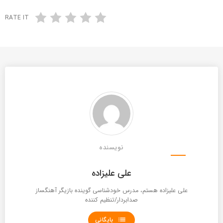
RATE IT
نویسنده
علی علیزاده
علی علیزاده هستم، مدرس خودشناسی گوینده بازیگر آهنگساز
صدابردار/تنظیم کننده
list
بایگانی