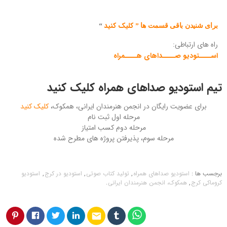
کلیک کنید
برای شنیدن باقی قسمت ها ”
“
راه های ارتباطی:
اســــتودیو صــــداهای هــــمراه
تیم استودیو صداهای همراه کلیک کنید
برای عضویت رایگان در انجمن هنرمندان ایرانی، همکوک،
کلیک کنید
مرحله اول ثبت نام
مرحله دوم کسب امتیاز
مرحله سوم، پذیرفتن پروژه های مطرح شده
برجسب ها :
استودیو صداهای همراه
,
تولید کتاب صوتی
,
استودیو در کرج
,
استودیو
کروماکی کرج
,
همکوک، انجمن هنرمندان ایرانی
.
email