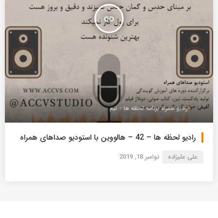
insert_link
رادیو همراه برنامه لحظه ها - تیم
رادیو لحظه ها – 42 – هالووین با استودیو صداهای همراه
علی علیزاده
نوامبر 18, 2019