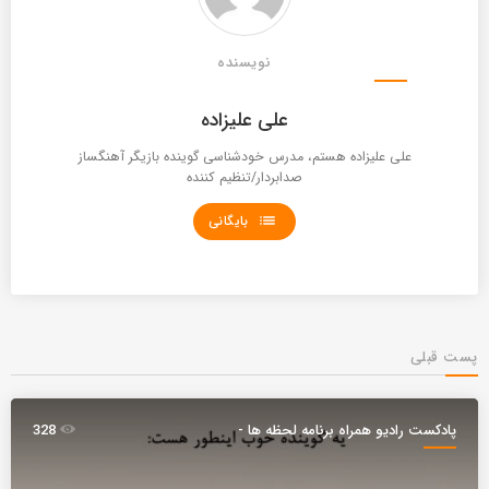
نویسنده
علی علیزاده
علی علیزاده هستم، مدرس خودشناسی گوینده بازیگر آهنگساز
صدابردار/تنظیم کننده
list
بایگانی
پست قبلی
پادکست رادیو همراه برنامه لحظه ها -
328
تیم