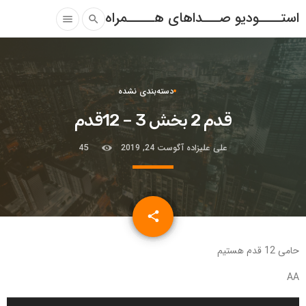
استــــودیو صـــداهای هـــــمراه
menu
search
دسته‌بندی نشده
قدم 2 بخش 3 – 12قدم
علی علیزاده
آگوست 24, 2019
45
email
share
حامی 12 قدم هستیم
AA
پ