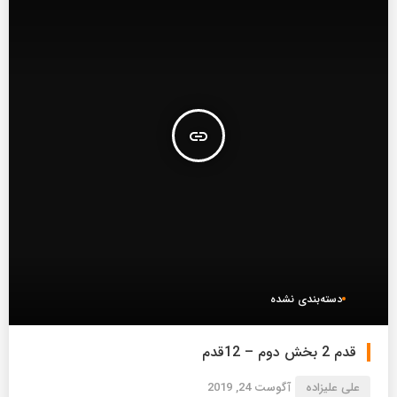
insert_link
دسته‌بندی نشده
قدم 2 بخش دوم – 12قدم
علی علیزاده
آگوست 24, 2019