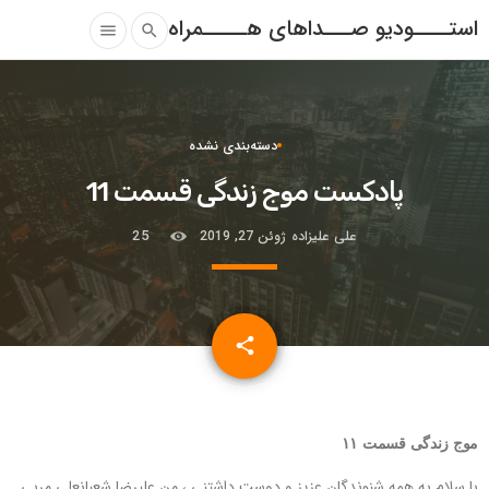
استــــودیو صـــداهای هـــــمراه
menu
search
دسته‌بندی نشده
پادکست موج زندگی قسمت 11
علی علیزاده
ژوئن 27, 2019
25
email
share
موج زندگی قسمت ۱۱
با سلام به همه شنوندگان عزیز و دوست داشتنی ، من علیرضا شعبانعلی مربی