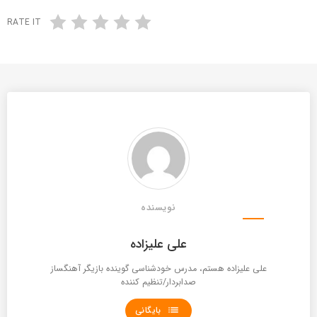
RATE IT
نویسنده
علی علیزاده
علی علیزاده هستم، مدرس خودشناسی گوینده بازیگر آهنگساز
صدابردار/تنظیم کننده
list
بایگانی