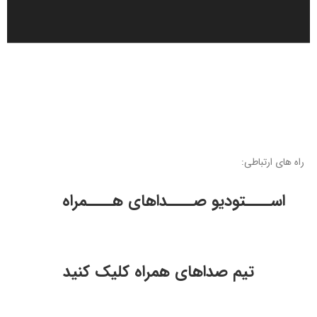
ن
د
ه
ص
و
ت
راه های ارتباطی:
اســــتودیو صــــداهای هــــمراه
تیم صداهای همراه کلیک کنید