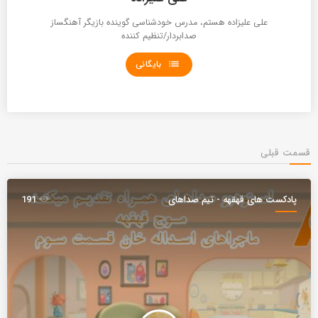
علی علیزاده هستم، مدرس خودشناسی گوینده بازیگر آهنگساز
صدابردار/تنظیم کننده
list
بایگانی
قسمت قبلی
پادکست های قهقهه - تیم صداهای
191
همراه ( موج )