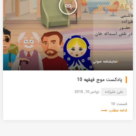
insert_link
نمایشنامه صوتی
پادکست موج قهقهه 10
علی علیزاده
نوامبر 10, 2018
قسمت 10
trending_flat
ادامه مطلب