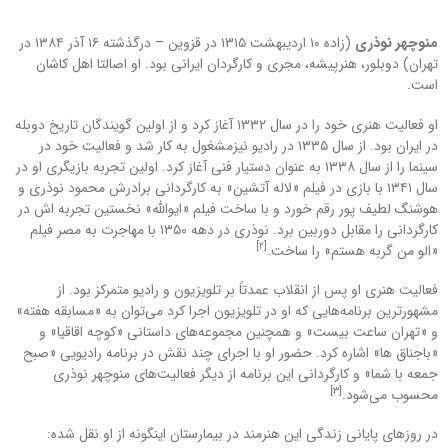
منوچهر نوذری
(زاده ۱۰ اردیبهشت ۱۳۱۵ در قزوین – درگذشته ۱۶ آذر ۱۳۸۴ در
تهران) دوبلور، هنرپیشه، مجری و کارگردان ایرانی بود. او اصالتا اهل کاشان
است.
او فعالیت هنری خود را در سال ۱۳۳۲ آغاز کرد و از اولین گویندگان تاریخ دوبله
در ایران بود. از سال ۱۳۳۵ در رادیو نیزمشغول به کار شد و فعالیت خود در
سینما را از سال ۱۳۳۸ به عنوان دستیار فنی آغاز کرد. اولین تجربه بازیگری او در
سال ۱۳۴۱ با بازی در فیلم «لاله آتشین» به کارگردانی برادرش محمود نوذری و
هوشنگ لطیف پور رقم خورد و با ساخت فیلم «ایوالله» نخستین تجربه اش در
کارگردانی را مقابل دوربین برد. نوذری در دهه ۱۳۵۰ با مهاجرت به مصر فیلم
[۲]
«الو من گربه هستم» را ساخت.
فعالیت هنری او پس از انقلاب عمدتاً بر تلویزیون و رادیو متمرکز بود. از
مشهورترین برنامه‌هایی که او در تلویزیون اجرا کرد می‌توان به «مسابقه هفته»
و «تهران ساعت بیست» و همچنین مجموعه‌های داستانی «کوچه اقاقیا» و
«باجناق ها» اشاره کرد. حضور او با اجرای چند نقش در برنامه رادیویی «صبح
جمعه با شما» و کارگردانی این برنامه از دیگر فعالیت‌های منوچهر نوذری
[۳]
محسوب می‌شود.
در روزهای پایانی زندگی این هنرمند در بیمارستان اینگونه از او نقل شده: