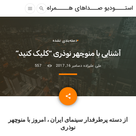
استــــودیو صـــداهای هـــــمراه
menu
search
دسته‌بندی نشده
آشنایی با منوچهر نوذری “کلیک کنید”
علی علیزاده
دسامبر 16, 2017
557
email
share
از دسته پرطرفدار سینمای ایران ، امروز با منوچهر
نوذری