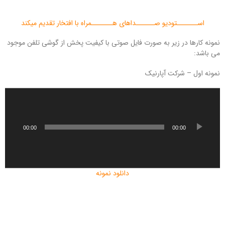
اســـــــتودیو صــــــداهای هـــــــمراه با افتخار تقدیم میکند
نمونه کارها در زیر به صورت فایل صوتی با کیفیت پخش از گوشی تلفن موجود
می باشد:
نمونه اول – شرکت آپارنیک
پ
خ
ش‌
ک
00:00
00:00
ن
ن
د
ه
دانلود نمونه
ص
و
ت