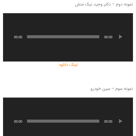
نمونه دوم – دکتر وجید نیک منش
پ
خ
ش‌
ک
00:00
00:00
ن
ن
د
ه
لینک دانلود
ص
و
ت
نمونه سوم – مبین خودرو
پ
خ
ش‌
ک
00:00
00:00
ن
ن