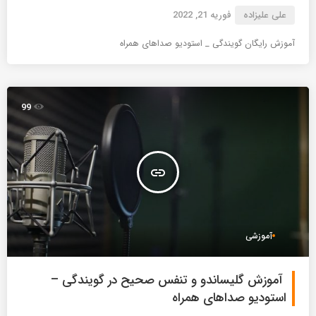
علی علیزاده
فوریه 21, 2022
آموزش رایگان گویندگی _ استودیو صداهای همراه
99
insert_link
آموزشی
آموزش گلیساندو و تنفس صحیح در گویندگی –
استودیو صداهای همراه