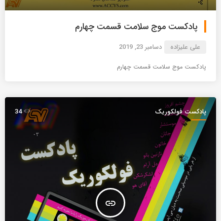
پادکست موج سلامت قسمت چهارم
علی علیزاده
دسامبر 23, 2019
پادکست موج سلامت قسمت چهارم
پادکست فولکوریک
34
insert_link