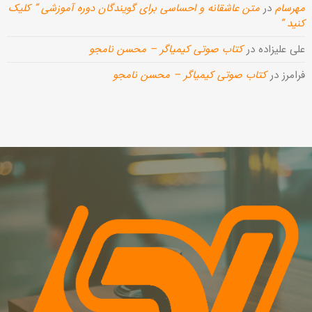
مهرسام
در
متن عاشقانه و احساسی برای گویندگان دوره آموزشی ” کلیک
کنید “
علی علیزاده
در
کتاب صوتی کیمیاگر – محسن نامجو
فرامرز
در
کتاب صوتی کیمیاگر – محسن نامجو