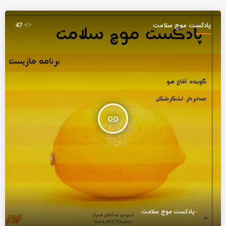
پادکست موج سلامت
47
insert_link
پادکست موج سلامت