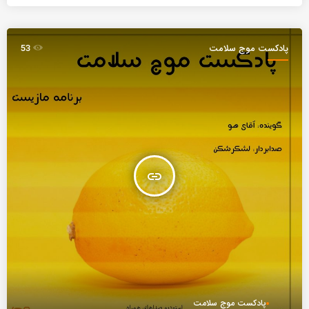
پادکست موج سلامت
53
insert_link
پادکست موج سلامت