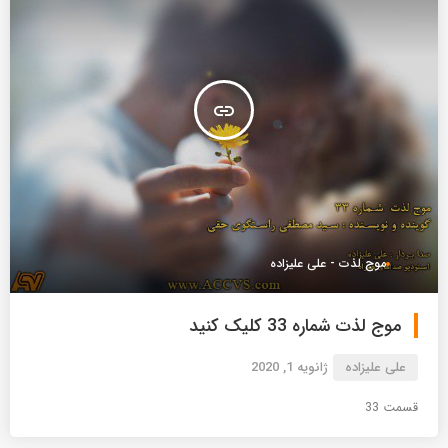
insert_link
موج لذت - علی علیزاده
موج لذت شماره 33 کلیک کنید
علی علیزاده
ژانویه 1, 2020
قسمت 33