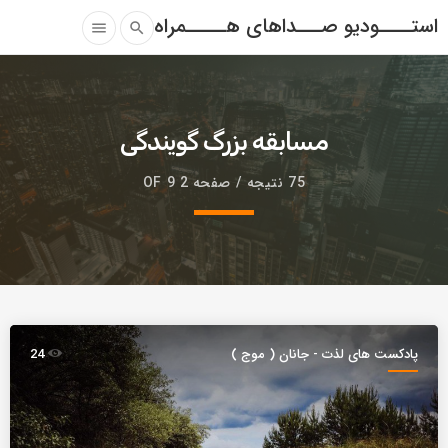
استــــودیو صـــداهای هـــــمراه
menu
search
مسابقه بزرگ گویندگی
75 نتیجه / صفحه 2 OF 9
پادکست های لذت - جانان ( موج )
24