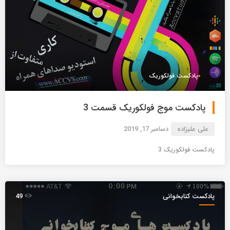
پادکست فولکوریک
پادکست موج فولکوریک قسمت 3
علی علیزاده
دسامبر 17, 2019
پادکست فولکوریک 3
پادکست کتابخوانی
49