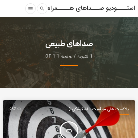
استــــودیو صـــداهای هـــــمراه
menu
search
صداهای طبیعی
1 نتیجه / صفحه 1 OF 1
پادکست های موفقیت - لشکرشکن (
257
موج )
insert_link