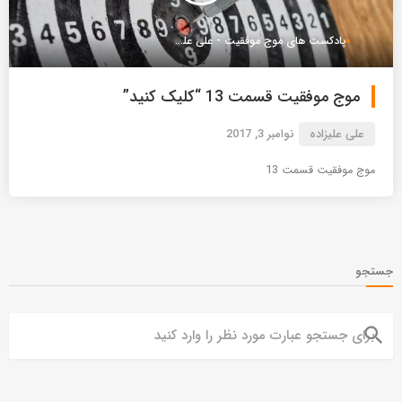
پادکست های موج موفقیت - علی علیزاده
موج موفقیت قسمت 13 “کلیک کنید”
علی علیزاده
نوامبر 3, 2017
موج موفقیت قسمت 13
جستجو
search