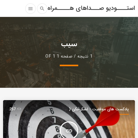
استــــودیو صـــداهای هـــــمراه
menu
search
سیب
1 نتیجه / صفحه 1 OF 1
پادکست های موفقیت - لشکرشکن (
257
موج )
insert_link