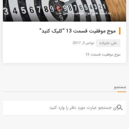
پادکست های موج موفقیت - علی علیزاده
موج موفقیت قسمت 13 “کلیک کنید”
علی علیزاده
نوامبر 3, 2017
موج موفقیت قسمت 13
جستجو
search