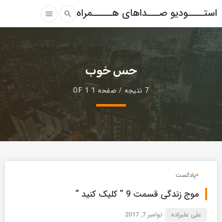
استــــودیو صـــداهای هـــــمراه
menu
search
حس خوب
7 نتیجه / صفحه 1 OF 1
پادکست
موج زندگی قسمت 9 ” کلیک کنید “
علی علیزاده
نوامبر 7, 2017