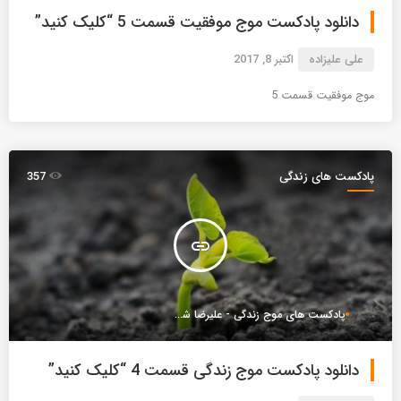
دانلود پادکست موج موفقیت قسمت 5 “کلیک کنید”
علی علیزاده
اکتبر 8, 2017
موج موفقیت قسمت 5
پادکست های زندگی
357
insert_link
پادکست های موج زندگی - علیرضا شعبانعلی
دانلود پادکست موج زندگی قسمت 4 “کلیک کنید”