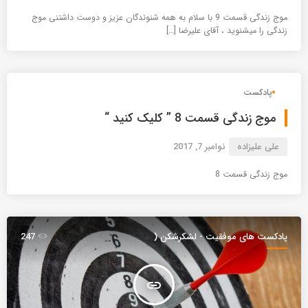
موج زندگی قسمت 9 با سلام به همه شنوندگان عزیز و دوست داشتنی موج
زندگی را میشنوید ، آقای علیرضا […]
پادکست
موج زندگی قسمت 8 ” کلیک کنید “
علی علیزاده
نوامبر 7, 2017
موج زندگی قسمت 8
پادکست های موفقیت - لشکرشکن (
247
موج )
insert_link