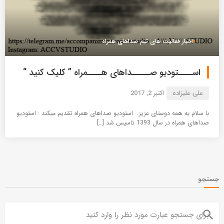
اخبار فعالیت های تیم صداهای همراه
اســــتودیو صـــــداهای هــــمراه ” کلیک کنید “
علی علیزاده
اکتبر 2, 2017
با سلام به همه دوستای عزیز. استودیو صداهای همراه تقدیم میکند : استودیو
صداهای همراه در سال 1393 تاسیس شد […]
جستجو
search