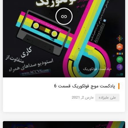
insert_link
پادکست فولکوریک
پادکست موج فولکوریک قسمت 6
علی علیزاده
مارس 2, 2021