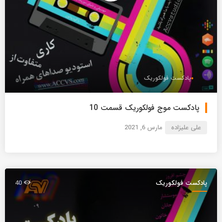
پادکست فولکوریک
پادکست موج فولکوریک قسمت 10
علی علیزاده
مارس 6, 2021
پادکست فولکوریک
40