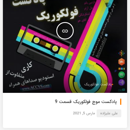
insert_link
پادکست فولکوریک
پادکست موج فولکوریک قسمت 9
علی علیزاده
مارس 5, 2021