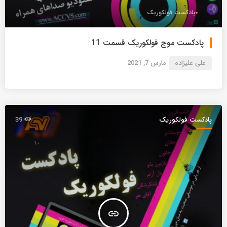
پادکست فولکوریک
پادکست موج فولکوریک قسمت 11
علی علیزاده
مارس 7, 2021
پادکست فولکوریک
39
insert_link