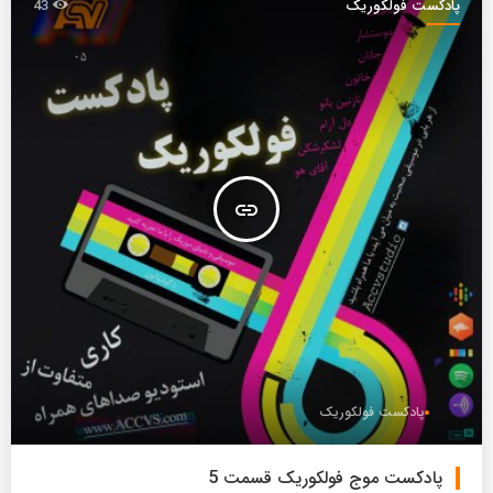
پادکست فولکوریک
43
insert_link
پادکست فولکوریک
پادکست موج فولکوریک قسمت 5