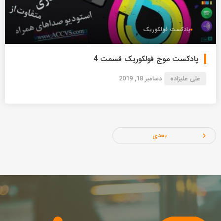
پادکست فولکوریک
پادکست موج فولکوریک قسمت 4
علی علیزاده
دسامبر 18, 2019
بعدی
navigate_next