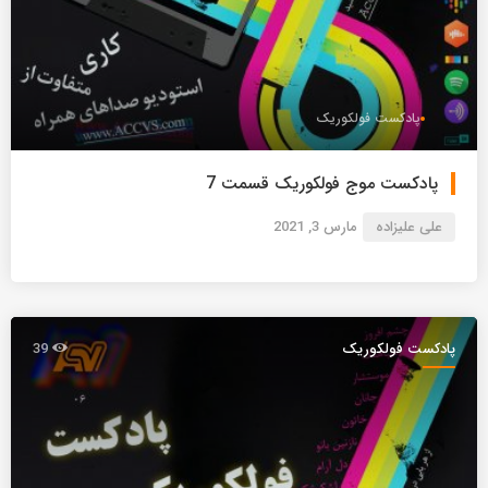
پادکست فولکوریک
پادکست موج فولکوریک قسمت 7
علی علیزاده
مارس 3, 2021
پادکست فولکوریک
39