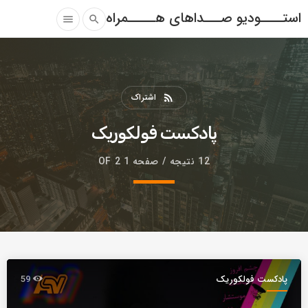
استــــودیو صـــداهای هـــــمراه
menu
search
اشتراک
rss_feed
پادکست فولکوریک
12 نتیجه / صفحه 1 OF 2
پادکست فولکوریک
59