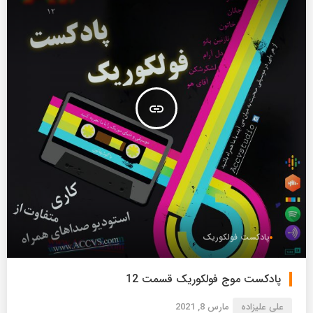
insert_link
پادکست فولکوریک
پادکست موج فولکوریک قسمت 12
علی علیزاده
مارس 8, 2021