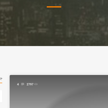
ج
4
2797
h