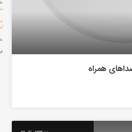
عل
دو
مه
آم
عل
فر
داهای همراه