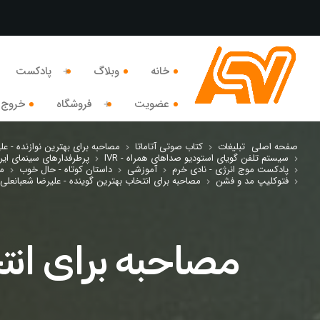
خانه
وبلاگ
پادکست
عضویت
فروشگاه
خروج 
صفحه اصلی
تبلیغات
کتاب صوتی آتاماتا
مصاحبه برای بهترین نوازنده - علی
keyboard_arrow_right
keyboard_arrow_right
سیستم تلفن گویای استودیو صداهای همراه - IVR
پرطرفدارهای سینمای ایر
keyboard_arrow_right
keyboard_arrow_right
پادکست موج انرژی - نادی خرم
آموزشی
داستان کوتاه - حال خوب
مو
keyboard_arrow_right
keyboard_arrow_right
keyboard_arrow_right
keyboard_arrow_right
فتوکلیپ مد و فشن
مصاحبه برای انتخاب بهترین گوینده - علیرضا شعبانعلی
keyboard_arrow_right
keyboard_arrow_right
مصاحبه برای انت