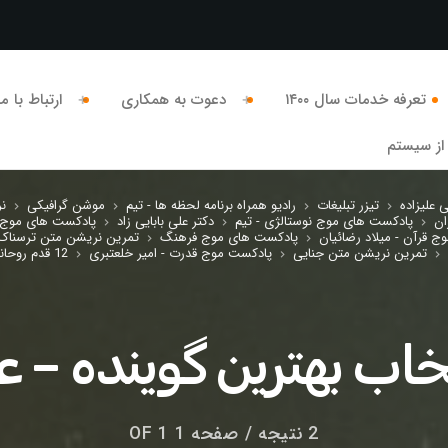
تعرفه خدمات سال ۱۴۰۰
دعوت به همکاری
ارتباط با ما
از سیستم
 علیزاده
تیزر تبلیغات
رادیو همراه برنامه لحظه ها - تیم
موشن گرافیکی
ن
keyboard_arrow_right
keyboard_arrow_right
keyboard_arrow_right
keyboard_arrow_right
ان
پادکست های موج نوستالژی - تیم
دکتر علی بابایی زاد
پادکست های موج ز
keyboard_arrow_right
keyboard_arrow_right
keyboard_arrow_right
ج قرآن - میلاد رضائیان
پادکست های موج فرهنگ
تمرین نریشن متن ترسناک
keyboard_arrow_right
keyboard_arrow_right
تمرین نریشن متن جنایی
پادکست موج قدرت - امیر خلعتبری
12 قدم روحانی AA
keyboard_arrow_right
keyboard_arrow_right
keyboard_arrow_right
خاب بهترین گوینده – ع
2 نتیجه / صفحه 1 OF 1