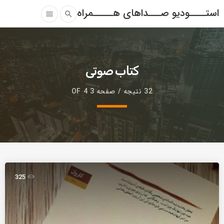
استــــودیو صـــداهای هـــــمراه
menu
search
کتاب صوتی
32 نتیجه / صفحه 3 OF 4
325