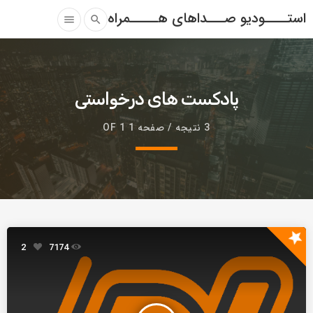
استــــودیو صـــداهای هـــــمراه
menu
search
پادکست های درخواستی
3 نتیجه / صفحه 1 OF 1
star
2
7174