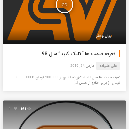
insert_link
روان و فکر
تعرفه قیمت ها “کلیک کنید” سال 98
علی علیزاده
مارس 24, 2019
تعرفه قیمت ها سال 98 1- تیزر دقیقه ای از 200.000 تومان تا 1000.000
تومان ( برای اطلاع از جنس […]
1
161