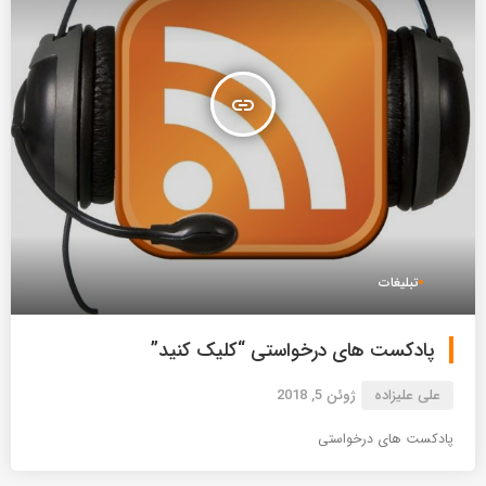
insert_link
تبلیغات
پادکست های درخواستی “کلیک کنید”
علی علیزاده
ژوئن 5, 2018
پادکست های درخواستی