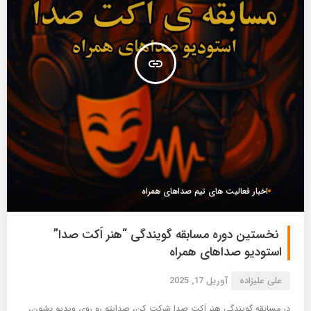
insert_link
اخبار فعالیت های تیم صداهای همراه
نخستین دوره مسابقه گویندگی “هنر اَکت صدا”
استودیو صداهای همراه
علی علیزاده
آوریل 17, 2025
در مسابقه گویندگی هنر اَکت صدا شرکت کن، صدایتو رو روی ویدیو بشون،