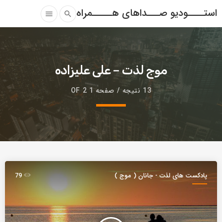
استــــودیو صـــداهای هـــــمراه
menu
search
موج لذت – علی علیزاده
13 نتیجه / صفحه 1 OF 2
پادکست های لذت - جانان ( موج )
79