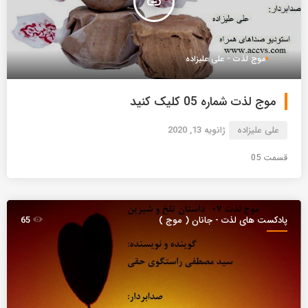
insert_link
موج لذت - علی علیزاده
موج لذت شماره 05 کلیک کنید
علی علیزاده
ژانویه 13, 2020
قسمت 05
پادکست های لذت - جانان ( موج )
65