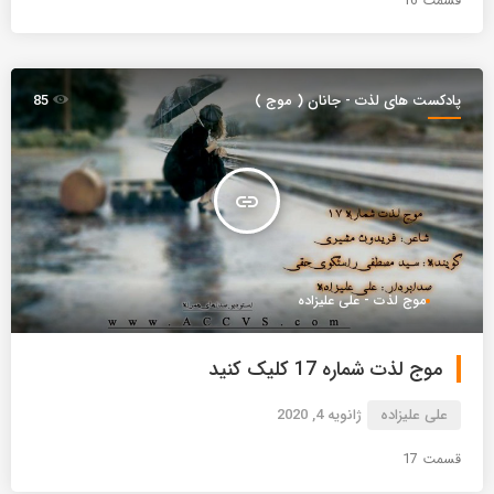
قسمت 16
پادکست های لذت - جانان ( موج )
85
insert_link
موج لذت - علی علیزاده
موج لذت شماره 17 کلیک کنید
علی علیزاده
ژانویه 4, 2020
قسمت 17