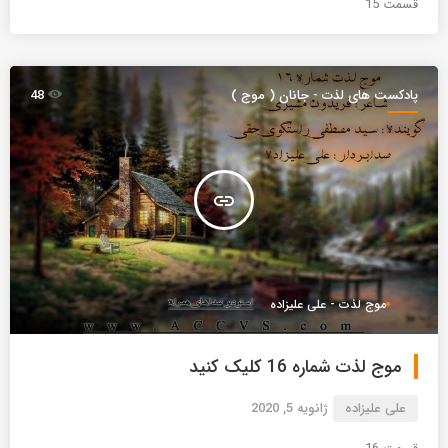
قسمت 15
پادکست های لذت - جانان ( موج )
48
insert_link
موج لذت - علی علیزاده
موج لذت شماره 16 کلیک کنید
علی علیزاده
ژانویه 5, 2020