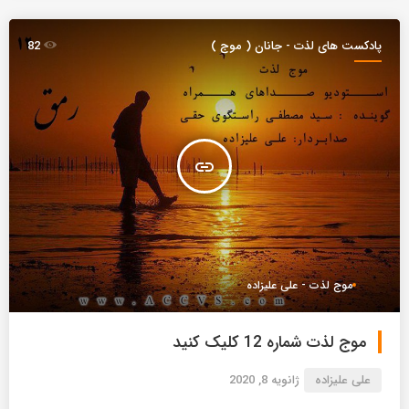
پادکست های لذت - جانان ( موج )
82
insert_link
موج لذت - علی علیزاده
موج لذت شماره 12 کلیک کنید
علی علیزاده
ژانویه 8, 2020