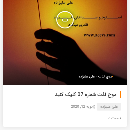
insert_link
موج لذت - علی علیزاده
موج لذت شماره 07 کلیک کنید
علی علیزاده
ژانویه 12, 2020
قسمت 7