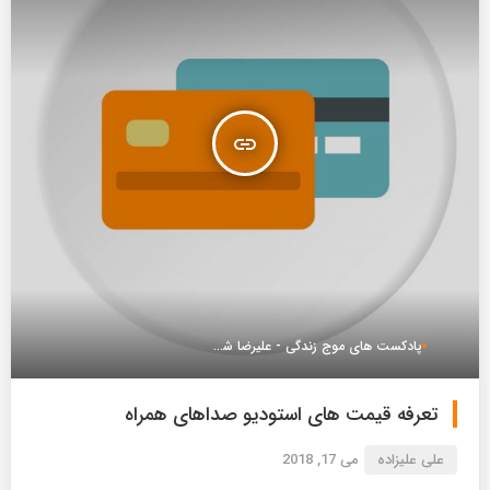
insert_link
پادکست های موج زندگی - علیرضا شعبانعلی
تعرفه قیمت های استودیو صداهای همراه
علی علیزاده
می 17, 2018