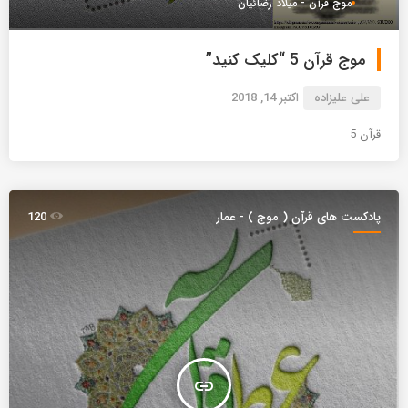
موج قرآن - میلاد رضائیان
موج قرآن 5 “کلیک کنید”
علی علیزاده
اکتبر 14, 2018
قرآن 5
پادکست های قرآن ( موج ) - عمار
120
insert_link