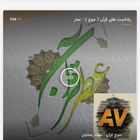
پادکست های قرآن ( موج ) - عمار
194
insert_link
موج قرآن - میلاد رضائیان