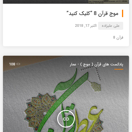
موج قرآن 8 “کلیک کنید”
علی علیزاده
اکتبر 17, 2018
قرآن 8
پادکست های قرآن ( موج ) - عمار
108
insert_link