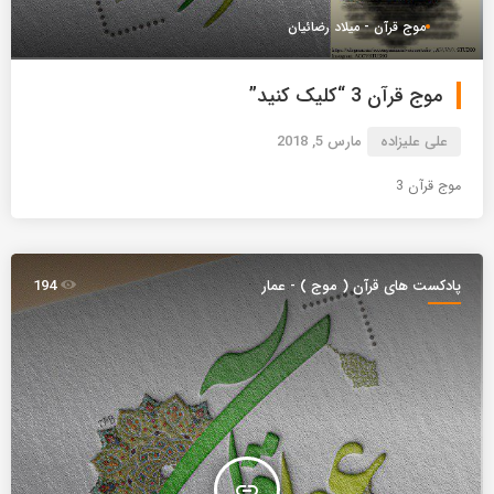
موج قرآن - میلاد رضائیان
موج قرآن 3 “کلیک کنید”
علی علیزاده
مارس 5, 2018
موج قرآن 3
پادکست های قرآن ( موج ) - عمار
194
insert_link