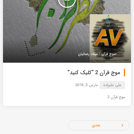
موج قرآن - میلاد رضائیان
موج قرآن 2 “کلیک کنید”
علی علیزاده
مارس 5, 2018
موج قرآن 2
بعدی
navigate_next