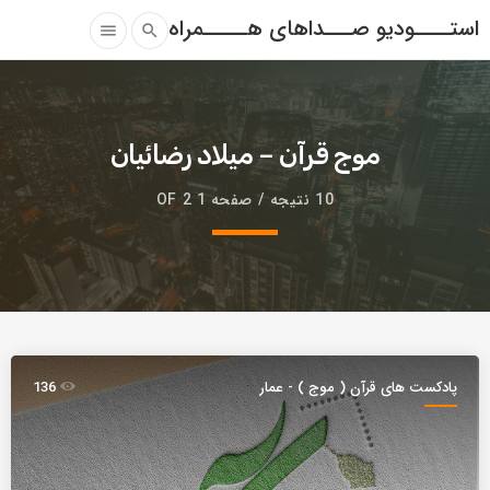
استــــودیو صـــداهای هـــــمراه
menu
search
موج قرآن – میلاد رضائیان
10 نتیجه / صفحه 1 OF 2
پادکست های قرآن ( موج ) - عمار
136