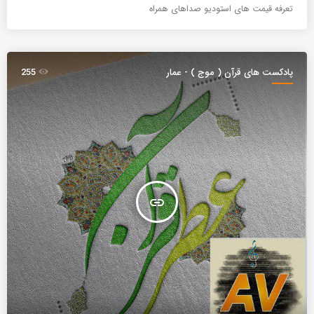
تعرفه قیمت های استودیو صداهای همراه
پادکست های قرآن ( موج ) - عمار
255
insert_link