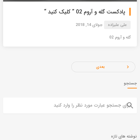
پادکست گله و آروم 02 ” کلیک کنید “
علی علیزاده
جولای 14, 2018
گله و آروم 02
بعدی
navigate_next
جستجو
search
نوشته های تازه