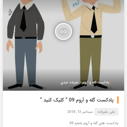
insert_link
پادکست گله و آروم - علیزاده عبدی
پادکست گله و آروم 09 ” کلیک کنید “
علی علیزاده
سپتامبر 13, 2018
پادکست های گله و آروم شماره 09