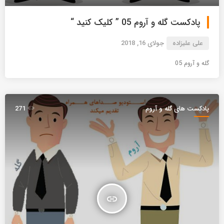
پادکست گله و آروم 05 ” کلیک کنید “
علی علیزاده
جولای 16, 2018
گله و آروم 05
پادکست های گله و آروم
271
insert_link