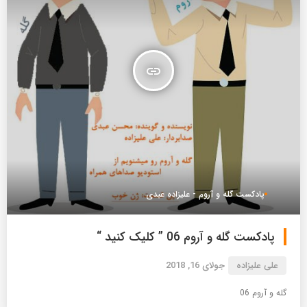
insert_link
پادکست گله و آروم - علیزاده عبدی
پادکست گله و آروم 06 ” کلیک کنید “
علی علیزاده
جولای 16, 2018
گله و آروم 06