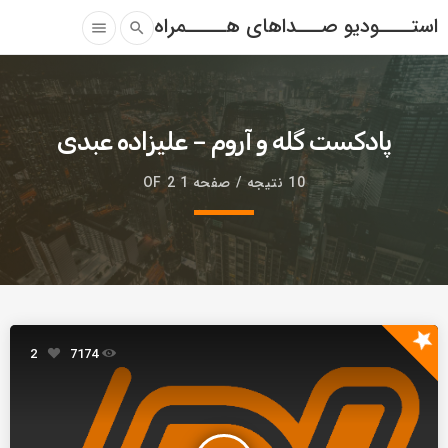
استــــودیو صـــداهای هـــــمراه
menu
search
پادکست گله و آروم – علیزاده عبدی
10 نتیجه / صفحه 1 OF 2
star
2
7174