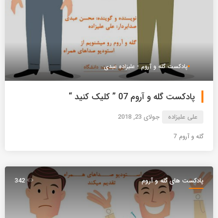
پادکست گله و آروم - علیزاده عبدی
پادکست گله و آروم 07 ” کلیک کنید “
علی علیزاده
جولای 23, 2018
گله و آروم 7
پادکست های گله و آروم
342