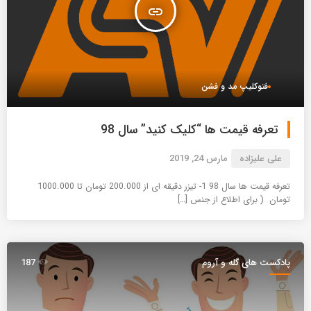
insert_link
فتوکلیپ مد و فشن
تعرفه قیمت ها “کلیک کنید” سال 98
علی علیزاده
مارس 24, 2019
تعرفه قیمت ها سال 98 1- تیزر دقیقه ای از 200.000 تومان تا 1000.000
تومان ( برای اطلاع از جنس […]
پادکست های گله و آروم
187