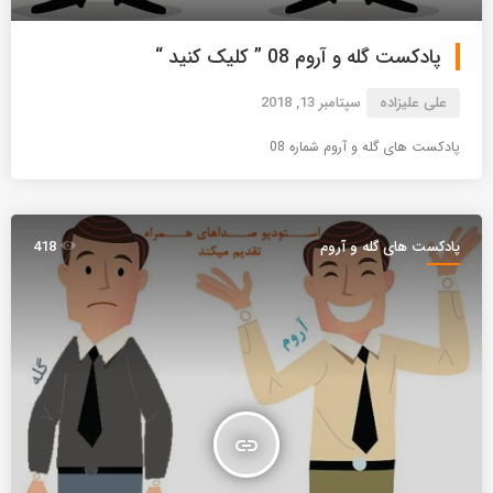
پادکست گله و آروم 08 ” کلیک کنید “
علی علیزاده
سپتامبر 13, 2018
پادکست های گله و آروم شماره 08
پادکست های گله و آروم
418
insert_link