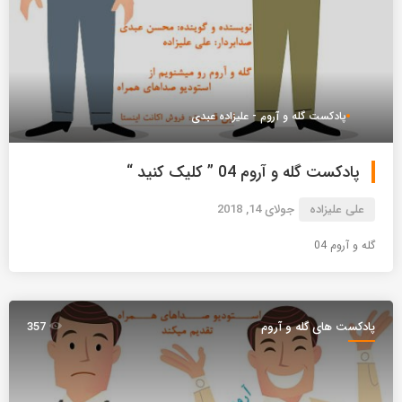
پادکست گله و آروم - علیزاده عبدی
پادکست گله و آروم 04 ” کلیک کنید “
علی علیزاده
جولای 14, 2018
گله و آروم 04
پادکست های گله و آروم
357