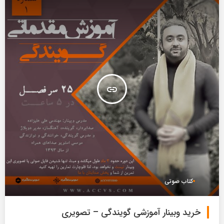
insert_link
کتاب صوتی
خرید وبینار آموزشی گویندگی – تصویری