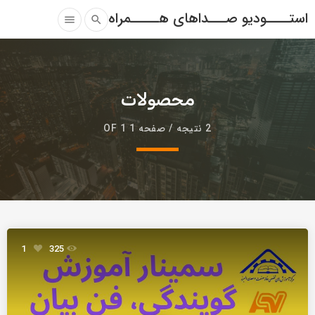
استــــودیو صـــداهای هـــــمراه
menu
search
محصولات
2 نتیجه / صفحه 1 OF 1
1
325