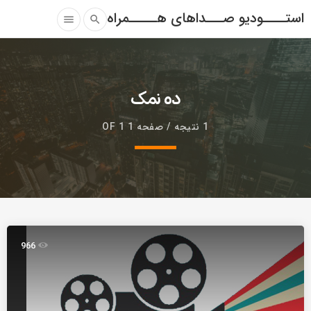
استــــودیو صـــداهای هـــــمراه
menu
search
ده نمک
1 نتیجه / صفحه 1 OF 1
966