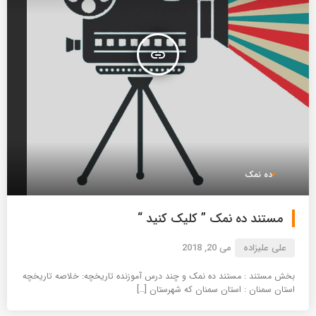
insert_link
ده نمک
مستند ده نمک ” کلیک کنید “
علی علیزاده
می 20, 2018
بخش مستند : مستند ده نمک و چند درس آموزنده تاریخچه: خلاصه تاریخچه
استان سمنان : استان سمنان که شهرستان […]