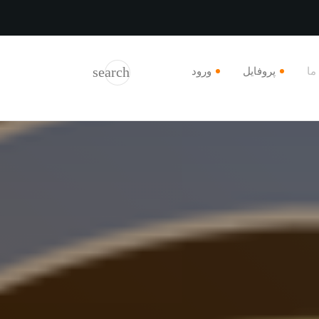
search
 ما
پروفایل
ورود