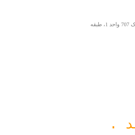
نشانی: البرز، کرج، رجایی شهر، بلوار موذن، بلوار دانشگاه، کنار دفتر طهران، پلاک 707 واحد 1، طبقه
د
.