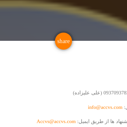
email
share
ل:
info@accvs.com
شنهاد ها از طریق ایمیل:
Accvs@accvs.com