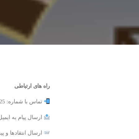
راه های ارتباطی
تماس با شماره: 09370937825 (علی علیزاده)
ارسال پیام به ایمی
ارسال انتقادها و پی